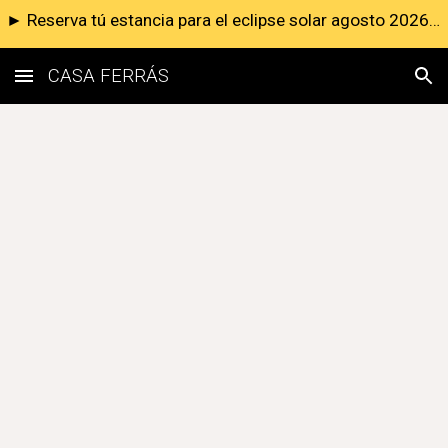
► Reserva tú estancia para el eclipse solar agosto 2026 ◄
Skip to main content
Skip to navigation
CASA FERRÁS